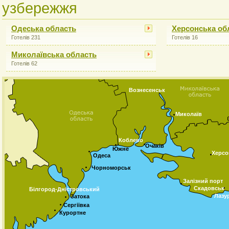
узбережжя
Одеська область
Херсонська об
Готелів 231
Готелів 16
Миколаївська область
Готелів 62
Вознесенськ
Миколаїв
Коблево
Очаків
Южне
Херсо
Одеса
Чорноморськ
Залізний порт
Скадовськ
Білгород-Дністровський
Лазу
Затока
Сергіївка
Курортне