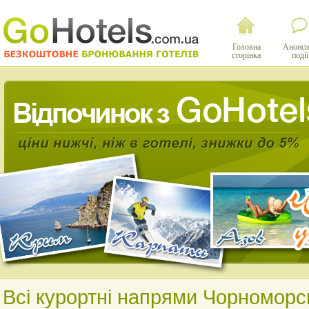
Головна
Анонси
сторінка
події
Всі курортні напрями Чорноморс