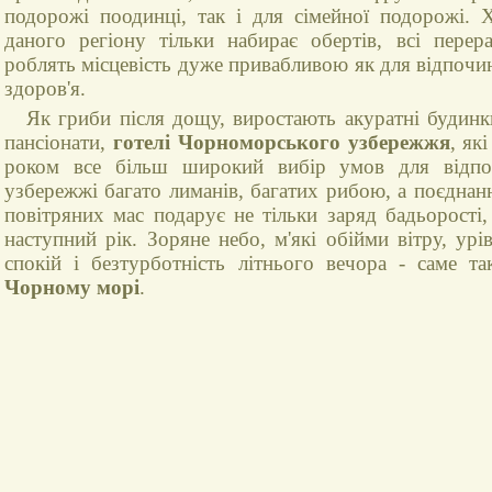
подорожі поодинці, так і для сімейної подорожі. 
даного регіону тільки набирає обертів, всі перер
роблять місцевість дуже привабливою як для відпочин
здоров'я.
Як гриби після дощу, виростають акуратні будинк
пансіонати,
готелі Чорноморського узбережжя
, як
роком все більш широкий вибір умов для відпо
узбережжі багато лиманів, багатих рибою, а поєднан
повітряних мас подарує не тільки заряд бадьорості, 
наступний рік. Зоряне небо, м'які обійми вітру, у
спокій і безтурботність літнього вечора - саме 
Чорному морі
.