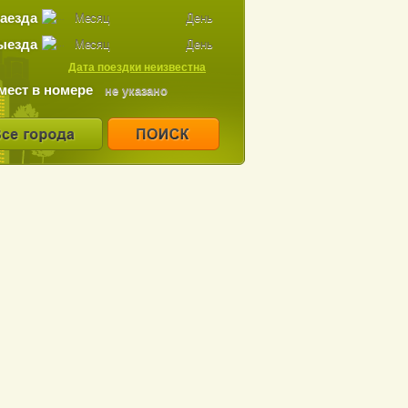
заезда
Месяц
День
ыезда
Месяц
День
Дата поездки неизвестна
мест в номере
не указано