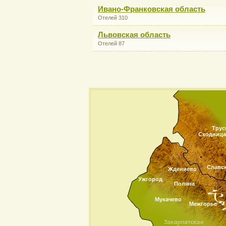
Ивано-Франковская область
Отелей 310
Львовская область
Отелей 87
Трус
Сходница
Славс
Ждениево
Ужгород
Поляна
Мукачево
Межгорье