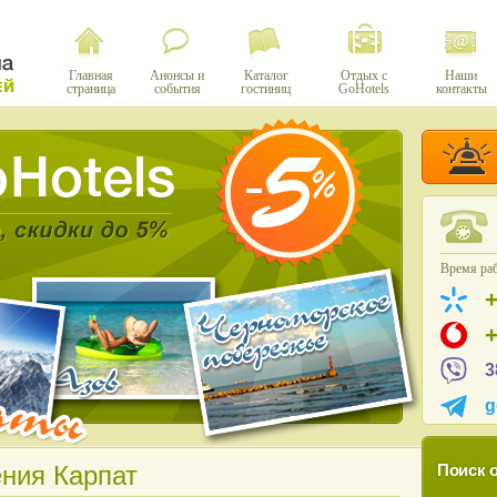
Главная
Анонсы и
Каталог
Отдых с
Наши
страница
события
гостиниц
GoHotels
контакты
Время раб
3
g
ения Карпат
Поиск о