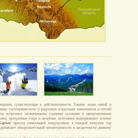
Татаров
Ворохта
агобрат
Яблуница
вершин, существующая в действительности. Горные лыжи зимой и
нным гостеприимством и радушием владельцев пансионатов и отелей
паты встречают заснеженными горными склонами и запорошенными
еки, прозрачные озера и целебные источники подчеркивают зеленое
Карпат
присущ уникальный микроклимат, а каждый камушек гор
 добавляет обворожительной неповторимости и загадочности данному