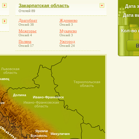
Закарпатская область
Дата 
Отелей 89
Дата в
Драгобрат
Ждениево
Отелей 38
Отелей 3
Кол-во 
Межгорье
Мукачево
Отелей 4
Отелей 3
Поляна
Ужгород
Отелей 17
Отелей 24
кавец
Долина
Ивано-Франковск
кое
Яремче
Микуличин
Буковель